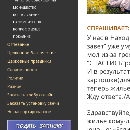
ТАИНСТВО СОБОРОВАНИЯ
МОНАШЕСТВО
БОГОСЛУЖЕНИЕ
ПАЛОМНИЧЕСТВО
СПРАШИВАЕТ:
ВОПРОС О ДУШЕ
У нас в Нахо
ПОКАЯНИЕ
Отпевание
завет” уже у
Церковное благочестие
мол из-за гр
Церковные праздники
“СПАСТИСЬ”р
Современность
И в результа
Религии
картошки(для
Разное
теперь жильё
Заказать требу онлайн
Жду ответа./
Заказать установку свечи
Здравствуйте
Не рассортированное
жилье кому-л
юноше: «Есл