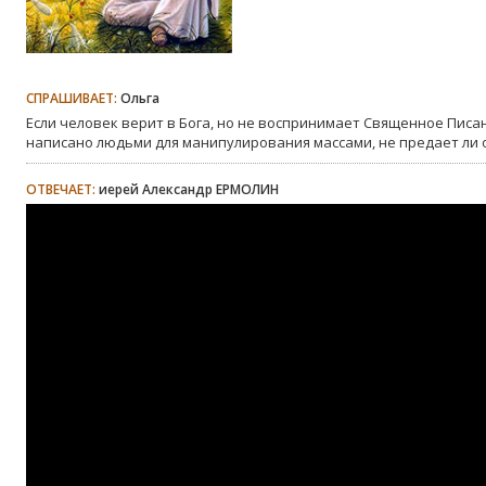
СПРАШИВАЕТ:
Ольга
Если человек верит в Бога, но не воспринимает Священное Писан
написано людьми для манипулирования массами, не предает ли о
ОТВЕЧАЕТ:
иерей Александр ЕРМОЛИН