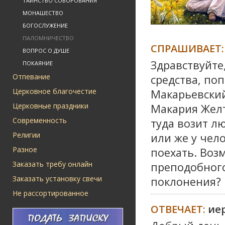
ТАИНСТВО СОБОРОВАНИЯ
МОНАШЕСТВО
БОГОСЛУЖЕНИЕ
ПАЛОМНИЧЕСТВО
СПРАШИВАЕТ:
ВОПРОС О ДУШЕ
Здравствуйте
ПОКАЯНИЕ
Отпевание
средства, по
Церковное благочестие
Макарьевский
Церковные праздники
Макария Желт
Современность
туда возит лю
Религии
или же у чел
Разное
поехать. Воз
Заказать требу онлайн
преподобного
Заказать установку свечи
поклонения?
Не рассортированное
ОТВЕЧАЕТ:
ие