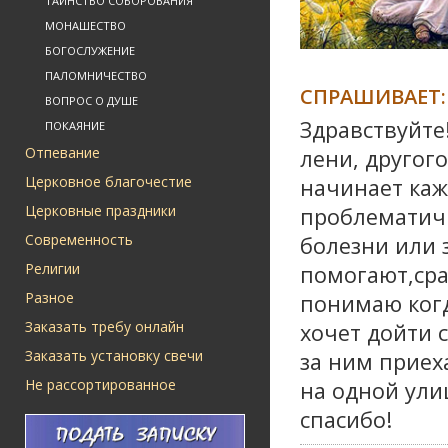
ТАИНСТВО СОБОРОВАНИЯ
МОНАШЕСТВО
БОГОСЛУЖЕНИЕ
ПАЛОМНИЧЕСТВО
СПРАШИВАЕТ:
ВОПРОС О ДУШЕ
Здравствуйте
ПОКАЯНИЕ
Отпевание
лени, другог
Церковное благочестие
начинает каж
Церковные праздники
проблематичн
Современность
болезни или 
Религии
помогают,сра
Разное
понимаю когд
Заказать требу онлайн
хочет дойти 
Заказать установку свечи
за ним приех
Не рассортированное
на одной ули
спасибо!