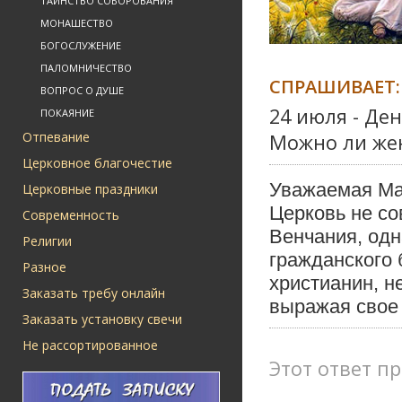
ТАИНСТВО СОБОРОВАНИЯ
МОНАШЕСТВО
БОГОСЛУЖЕНИЕ
ПАЛОМНИЧЕСТВО
СПРАШИВАЕТ:
ВОПРОС О ДУШЕ
24 июля - Де
ПОКАЯНИЕ
Отпевание
Можно ли жен
Церковное благочестие
Уважаемая Ма
Церковные праздники
Церковь не со
Современность
Венчания, одн
Религии
гражданского 
Разное
христианин, н
Заказать требу онлайн
выражая свое
Заказать установку свечи
Не рассортированное
Этот ответ пр