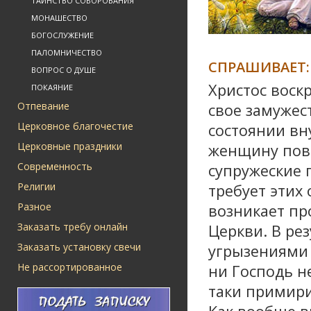
ТАИНСТВО СОБОРОВАНИЯ
МОНАШЕСТВО
БОГОСЛУЖЕНИЕ
ПАЛОМНИЧЕСТВО
СПРАШИВАЕТ:
ВОПРОС О ДУШЕ
Христос воскр
ПОКАЯНИЕ
Отпевание
свое замужест
Церковное благочестие
состоянии вн
Церковные праздники
женщину пови
Современность
супружеские 
Религии
требует этих
Разное
возникает пр
Заказать требу онлайн
Церкви. В рез
Заказать установку свечи
угрызениями 
Не рассортированное
ни Господь н
таки примири