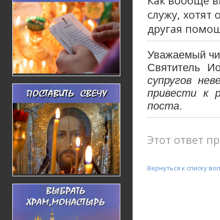
Как вообще в
служу, хотят
другая помощ
Уважаемый чи
Святитель Ио
супругов нев
привести к 
поста
.
Этот ответ пр
Вернуться к списку во