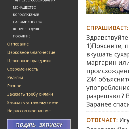
ТАИНСТВО СОБОРОВАНИЯ
МОНАШЕСТВО
БОГОСЛУЖЕНИЕ
ПАЛОМНИЧЕСТВО
СПРАШИВАЕТ:
ВОПРОС О ДУШЕ
Здравствуйте
ПОКАЯНИЕ
Отпевание
1)Поясните, 
Церковное благочестие
вкушать сухар
Церковные праздники
маргарин ил
Современность
происхожден
Религии
2)И объяснит
Разное
употребление
Заказать требу онлайн
разрешают? В
Заказать установку свечи
Заранее спаси
Не рассортированное
ОТВЕЧАЕТ:
Иг