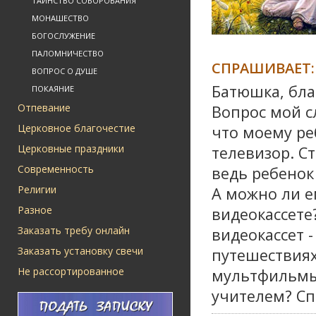
ТАИНСТВО СОБОРОВАНИЯ
МОНАШЕСТВО
БОГОСЛУЖЕНИЕ
ПАЛОМНИЧЕСТВО
СПРАШИВАЕТ:
ВОПРОС О ДУШЕ
Батюшка, бла
ПОКАЯНИЕ
Отпевание
Вопрос мой с
Церковное благочестие
что моему ре
Церковные праздники
телевизор. С
Современность
ведь ребенок
Религии
А можно ли е
Разное
видеокассете
Заказать требу онлайн
видеокассет 
Заказать установку свечи
путешествиях
Не рассортированное
мультфильмы, 
учителем? Сп