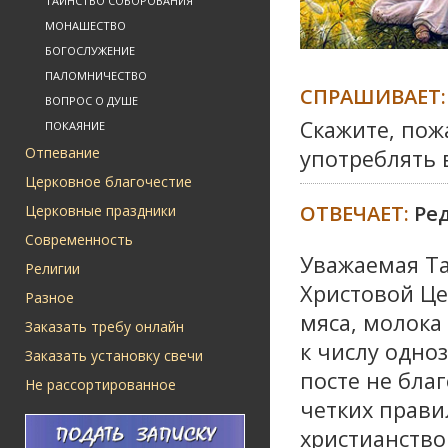
ТАИНСТВО СОБОРОВАНИЯ
МОНАШЕСТВО
БОГОСЛУЖЕНИЕ
ПАЛОМНИЧЕСТВО
СПРАШИВАЕТ:
ВОПРОС О ДУШЕ
Скажите, пож
ПОКАЯНИЕ
Отпевание
употреблять 
Церковное благочестие
ОТВЕЧАЕТ:
Ре
Церковные праздники
Современность
Уважаемая Та
Религии
Христовой Це
Разное
мяса, молока 
Заказать требу онлайн
к числу одно
Заказать установку свечи
посте не бла
Не рассортированное
четких правил
христианство