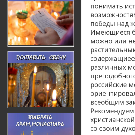
понимать ист
возможностям
победы над ж
Имеющиеся бо
можно или не
растительным
содержащиес
различных мо
преподобного
российские м
ориентировал
всеобщим зак
Рекомендуем 
христианской
со своим дух