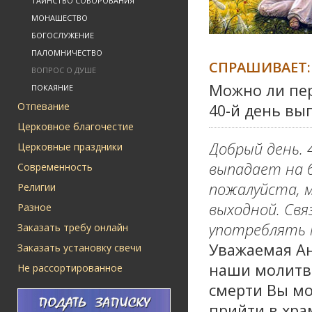
ТАИНСТВО СОБОРОВАНИЯ
МОНАШЕСТВО
БОГОСЛУЖЕНИЕ
ПАЛОМНИЧЕСТВО
СПРАШИВАЕТ:
ВОПРОС О ДУШЕ
Можно ли пе
ПОКАЯНИЕ
Отпевание
40-й день вы
Церковное благочестие
Добрый день. 
Церковные праздники
выпадает на б
Современность
пожалуйста, 
Религии
выходной. Свя
Разное
употреблять м
Заказать требу онлайн
Уважаемая Ан
Заказать установку свечи
наши молитвы
Не рассортированное
смерти Вы мо
прийти в хра