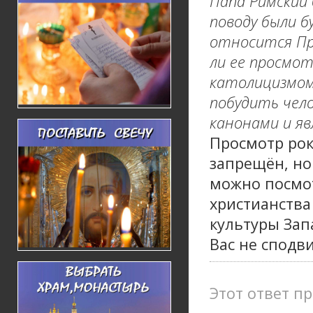
Папа Римский 
поводу были б
относится Пр
ли ее просмот
католицизмом
побудить чел
канонами и яв
Просмотр рок
запрещён, но
можно посмо
христианства
культуры Зап
Вас не сподви
Этот ответ пр