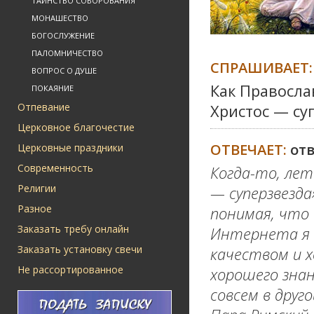
ТАИНСТВО СОБОРОВАНИЯ
МОНАШЕСТВО
БОГОСЛУЖЕНИЕ
ПАЛОМНИЧЕСТВО
СПРАШИВАЕТ:
ВОПРОС О ДУШЕ
Как Правосла
ПОКАЯНИЕ
Отпевание
Христос — су
Церковное благочестие
ОТВЕЧАЕТ:
от
Церковные праздники
Современность
Когда-то, лет
Религии
— суперзвезда
Разное
понимая, что 
Заказать требу онлайн
Интернета я в
Заказать установку свечи
качеством и х
Не рассортированное
хорошего знан
совсем в друг