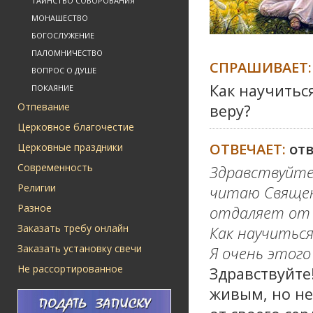
ТАИНСТВО СОБОРОВАНИЯ
МОНАШЕСТВО
БОГОСЛУЖЕНИЕ
ПАЛОМНИЧЕСТВО
СПРАШИВАЕТ:
ВОПРОС О ДУШЕ
Как научитьс
ПОКАЯНИЕ
Отпевание
веру?
Церковное благочестие
ОТВЕЧАЕТ:
от
Церковные праздники
Современность
Здравствуйте.
Религии
читаю Священ
Разное
отдаляет от 
Заказать требу онлайн
Как научиться
Заказать установку свечи
Я очень этого 
Не рассортированное
Здравствуйте
живым, но не