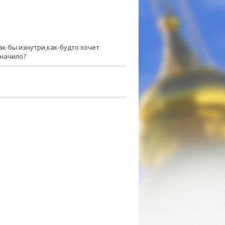
как-бы изнутри,как-будто хочет
значило?