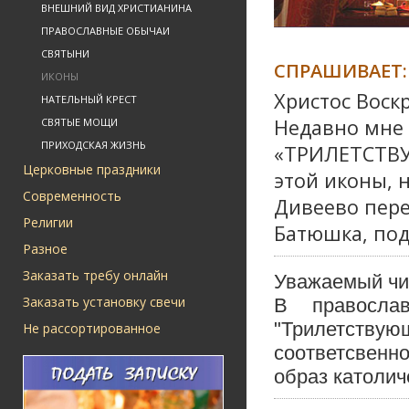
ВНЕШНИЙ ВИД ХРИСТИАНИНА
ПРАВОСЛАВНЫЕ ОБЫЧАИ
СВЯТЫНИ
СПРАШИВАЕТ:
ИКОНЫ
Христос Воскр
НАТЕЛЬНЫЙ КРЕСТ
Недавно мне 
СВЯТЫЕ МОЩИ
ПРИХОДСКАЯ ЖИЗНЬ
«ТРИЛЕТСТВУ
Церковные праздники
этой иконы, 
Современность
Дивеево пере
Религии
Батюшка, под
Разное
Заказать требу онлайн
Уважаемый чи
Заказать установку свечи
В правосла
"Трилетствую
Не рассортированное
соответсвенн
образ католич