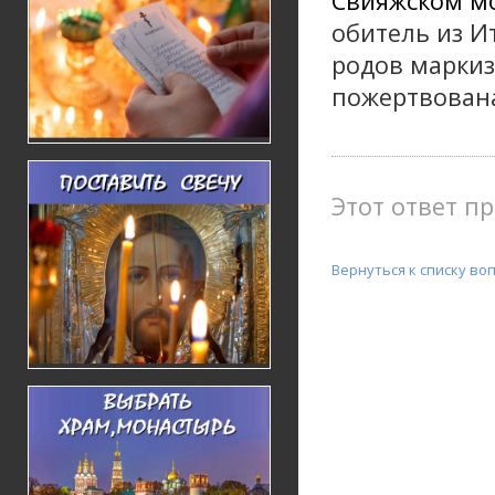
Свияжском м
обитель из И
родов маркиз
пожертвована
Этот ответ пр
Вернуться к списку во