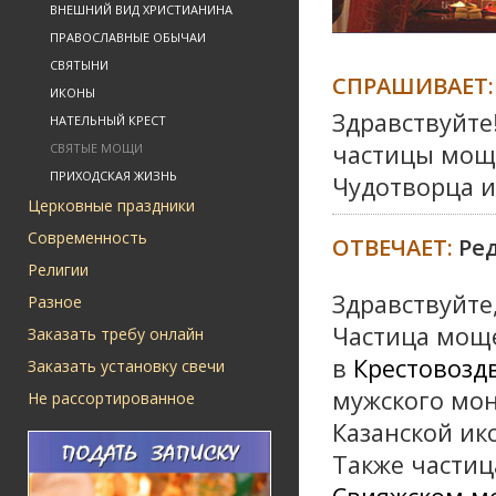
ВНЕШНИЙ ВИД ХРИСТИАНИНА
ПРАВОСЛАВНЫЕ ОБЫЧАИ
СВЯТЫНИ
СПРАШИВАЕТ:
ИКОНЫ
Здравствуйте!
НАТЕЛЬНЫЙ КРЕСТ
частицы мощ
СВЯТЫЕ МОЩИ
ПРИХОДСКАЯ ЖИЗНЬ
Чудотворца и
Церковные праздники
Современность
ОТВЕЧАЕТ:
Ре
Религии
Здравствуйте
Разное
Частица моще
Заказать требу онлайн
в
Крестовозд
Заказать установку свечи
мужского мона
Не рассортированное
Казанской ик
Также частиц