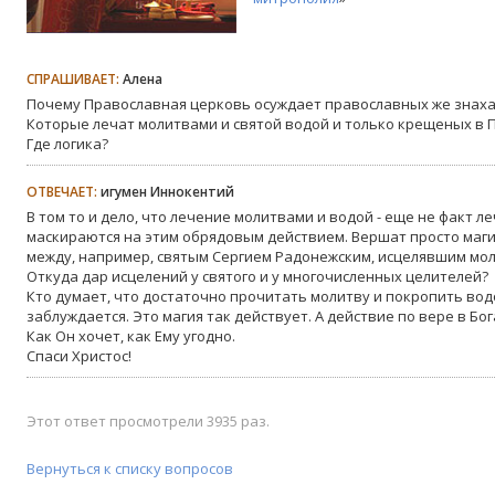
СПРАШИВАЕТ:
Алена
Почему Православная церковь осуждает православных же знах
Которые лечат молитвами и святой водой и только крещеных в 
Где логика?
ОТВЕЧАЕТ:
игумен Иннокентий
В том то и дело, что лечение молитвами и водой - еще не факт л
маскираются на этим обрядовым действием. Вершат просто магию
между, например, святым Сергием Радонежским, исцелявшим мол
Откуда дар исцелений у святого и у многочисленных целителей?
Кто думает, что достаточно прочитать молитву и покропить водой
заблуждается. Это магия так действует. А действие по вере в Бог
Как Он хочет, как Ему угодно.
Спаси Христос!
Этот ответ просмотрели 3935 раз.
Вернуться к списку вопросов