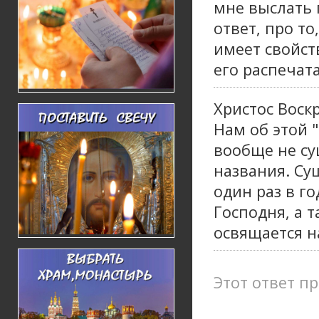
мне выслать 
ответ, про то
имеет свойст
его распечат
Христос Воск
Нам об этой 
вообще не су
названия. Су
один раз в г
Господня, а т
освящается н
Этот ответ пр