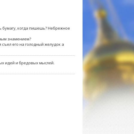
ь бумагу, когда пишешь? Небрежное
тным знамением?
я съел его на голодный желудок а
тых идей и бредовых мыслей.