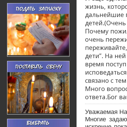
жизнь, котор
дальнейшие п
детей.(Очень 
Почему пожил
очень пережив
переживайте, 
дети”. На ней
время поступ
исповедаться
связано с тем
Много вопрос
ответа.Бог в
Уважаемая На
Многие задаю
искренне пок