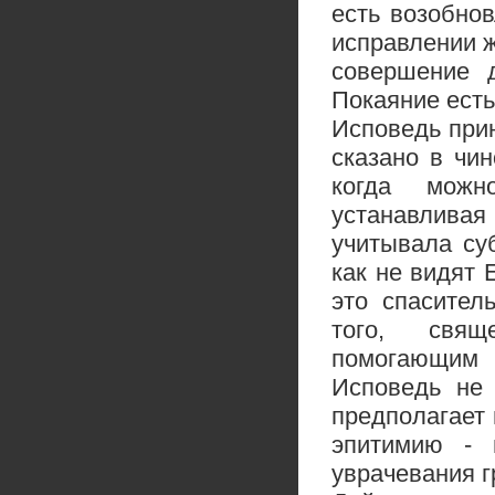
есть возобно
исправлении ж
совершение 
Покаяние есть
Исповедь прин
сказано в чи
когда можн
устанавлива
учитывала су
как не видят 
это спасител
того, свящ
помогающим 
Исповедь не 
предполагает 
эпитимию - 
уврачевания г