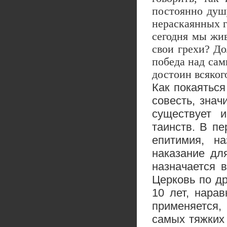
постоянно душу
нераскаянных г
сегодня мы жив
свои грехи? До
победа над сам
достоин всяког
Как покаяться
совесть, знач
существует 
таинств. В п
епитимия, на
наказание дл
назначается 
Церковь по др
10 лет, нара
применяется,
самых тяжких 