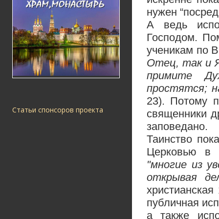
нужен “посред
А ведь испо
Господом. По
ученикам по В
Отец, так и Я
примите Ду
простятся; н
23). Потому 
Статьи спонсоров проекта
священники др
заповедано.
Таинство пок
Церковью в г
"многие из у
открывая де
христианская
публичная исп
а также исп