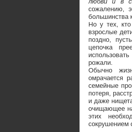
любви и в с
сожалению, э
большинства 
Но у тех, кто
взрослые дет
поздно, пуст
цепочка пре
использовать
рожали.
Обычно жиз
омрачается р
семейные про
потеря, расст
и даже нищета
очищающее на
этих необхо
сокрушением 