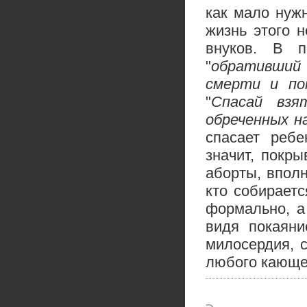
как мало нужн
жизнь этого н
внуков. В п
"
обративший 
смерти и по
"
Спасай взя
обреченных н
спасает ребе
значит, покр
аборты, впол
кто собираетс
формально, а
видя покаяни
милосердия, 
любого кающе