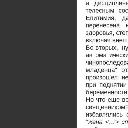
а дисциплин
телесным сос
Епитимия, д
перенесена 
здоровья, сте
включая внеш
Во-вторых, н
автоматиче
чинопоследов
младенца" от
произошел не
при поднятии
беременности
Но что еще в
священником
избавлялись 
"
жена <…> сп