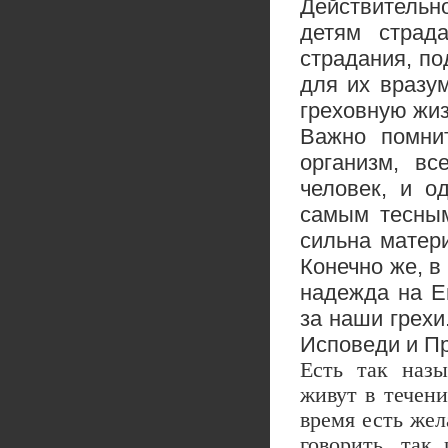
Действительн
детям страд
страдания, по
для их вразу
греховную жиз
Важно помнит
организм, вс
человек, и о
самым тесным
сильна матер
Конечно же, в
надежда на Е
за наши грех
Исповеди и П
Есть так наз
живут в течени
время есть жел
говорить, так