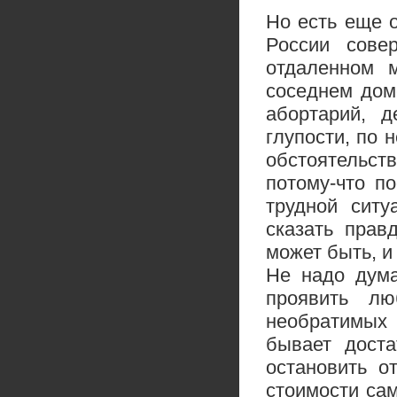
Но есть еще 
России сове
отдаленном 
соседнем доме
абортарий, д
глупости, по 
обстоятельст
потому-что п
трудной ситу
сказать прав
может быть, и
Не надо дума
проявить лю
необратимых п
бывает доста
остановить о
стоимости сам