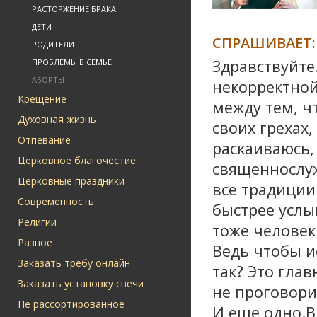
РАСТОРЖЕНИЕ БРАКА
ДЕТИ
СПРАШИВАЕТ:
РОДИТЕЛИ
Здравствуйте
ПРОБЛЕМЫ В СЕМЬЕ
АБОРТЫ
некорректной
Крещение
между тем, ч
Духовная жизнь
своих грехах,
Отпевание
раскаиваюсь, 
Церковное благочестие
священнослу
Церковные праздники
все традиции
Современность
быстрее услы
Религии
тоже человек
Разное
Ведь чтобы и
Заказать требу онлайн
так? Это глав
Заказать установку свечи
не проговори
Не рассортированное
И еще одно.В