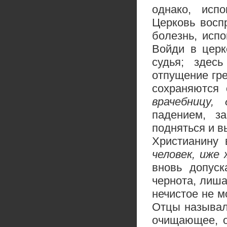
однако, исп
Церковь воспр
болезнь, испо
Войди в церк
судья; здес
отпущение гре
сохраняются
врачебницу,
падением, з
подняться и в
Христианину
человек, иже
вновь допуск
чернота, лиша
нечистое не 
Отцы называл
очищающее, о