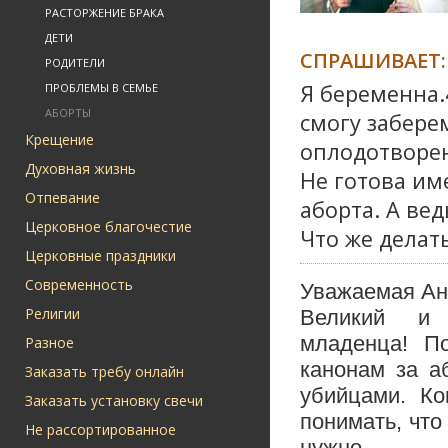
РАСТОРЖЕНИЕ БРАКА
ДЕТИ
СПРАШИВАЕТ:
РОДИТЕЛИ
Я беременна.
ПРОБЛЕМЫ В СЕМЬЕ
АБОРТЫ
смогу забере
Крещение
оплодотворен
Духовная жизнь
Не готова им
Отпевание
аборта. А ве
Церковное благочестие
Что же делат
Церковные праздники
Современность
Уважаемая Ан
Религии
Великий и 
младенца! П
Разное
канонам за а
Заказать требу онлайн
убийцами. Ко
Заказать установку свечи
понимать, что
Не рассортированное
нужно.