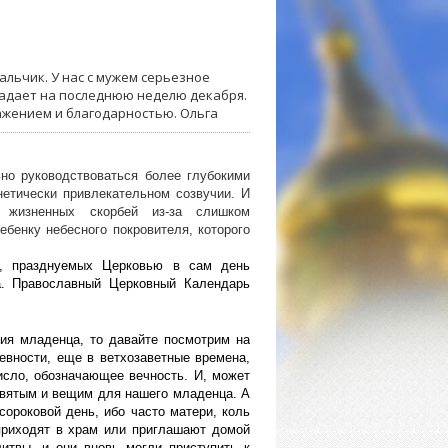
альчик. У нас с мужем серьезное
падает на последнюю неделю декабря.
ажением и благодарностью. Ольга
но руководствоваться более глубокими
нетически привлекательном созвучии. И
х жизненных скорбей из-за слишком
ебенку небесного покровителя, которого
х, празднуемых Церковью в сам день
а.
Православный Церковный Календарь
ия младенца, то давайте посмотрим на
евности, еще в ветхозаветные времена,
исло, обозначающее вечность. И, может
 святым и вещим для нашего младенца. А
сороковой день, ибо часто матери, коль
приходят в храм или приглашают домой
итвы, и они вновь могли приступить к