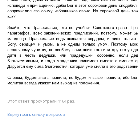
исповеди и причащению, дабы Бог в этот сороковой день сподобил
сопричислил его сонму избранников своих. Но сороковой день тож
как?
Знайте, что Православие, это не учебник Советского права. Пр
параграфов, всех законнических предписаний, поэтому, может б
младенца. Православие ведь познается сердцем, и лишь только
Богу, сердцем и умом, а не одним только умом. Поэтому мож
сердечному чувству, по особому почитанию того или другого угод
дитя в честь дедушки, или прадедушки, особенно, если д
благочестивыми, и тогда младенчик принимает вместе с именем ср
Даруется ему сила благочестия, которая уже сияла в его родственни
Словом, будем знать правило, но будем и выше правила, ибо Бог
молитва всегда укажет нам выход из положения.
Этот ответ просмотрели 4164 раз.
Вернуться к списку вопросов