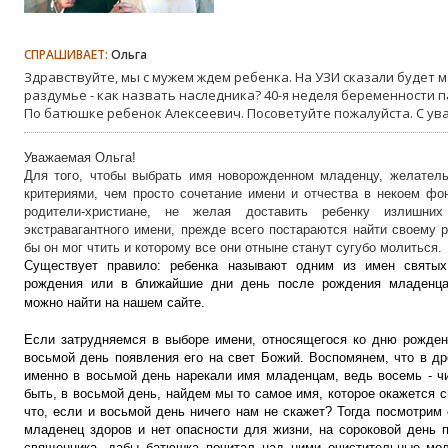
СПРАШИВАЕТ:
Ольга
Здравствуйте, мы с мужем ждем ребенка. На УЗИ сказали будет м
раздумье - как назвать наследника? 40-я неделя беременности 
По батюшке ребенок Алексеевич. Посоветуйте пожалуйста. С ув
Уважаемая Ольга!
Для того, чтобы выбрать имя новорожденном младенцу, желатель
критериями, чем просто сочетание имени и отчества в некоем фо
родители-христиане, не желая доставить ребенку излишни
экстравагантного имени, прежде всего постараются найти своему р
бы он мог чтить и которому все они отныне станут сугубо молиться.
Существует правило: ребенка называют одним из имен святы
рождения или в ближайшие дни день после рождения младенц
можно найти на нашем сайте.
Если затрудняемся в выборе имени, относящегося ко дню рожден
восьмой день появления его на свет Божий. Воспомянем, что в др
именно в восьмой день нарекали имя младенцам, ведь восемь - ч
быть, в восьмой день, найдем мы то самое имя, которое окажется
что, если и восьмой день ничего нам не скажет? Тогда посмотрим 
младенец здоров и нет опасности для жизни, на сороковой день 
священника, дабы батюшка почитал над ними очистительные мол