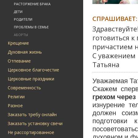
РАСТОРЖЕНИЕ БРАКА
ДЕТИ
СПРАШИВАЕТ:
РОДИТЕЛИ
Здравствуйте
ПРОБЛЕМЫ В СЕМЬЕ
АБОРТЫ
готовиться к
Крещение
причастием н
Духовная жизнь
С уважением
Отпевание
Татьяна
Церковное благочестие
Церковные праздники
Уважаемая Та
Современность
Скажем сперв
грехом через
Религии
изнурение те
Разное
должен соиз
Заказать требу онлайн
подготовки
Заказать установку свечи
посоветовать
Не рассортированное
духовном и фи