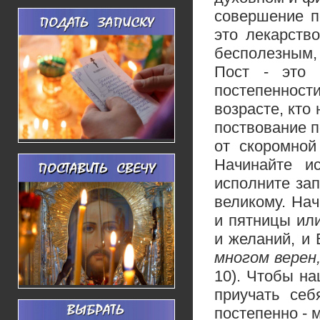
совершение по
это лекарств
бесполезным, 
Пост - это 
постепенност
возрасте, кто
поствование п
от скоромной
Начинайте и
исполните зап
великому. Нач
и пятницы ил
и желаний, и
многом верен
10). Чтобы н
приучать себ
постепенно - 