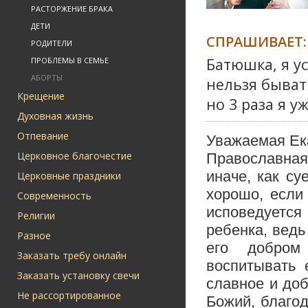
РАСТОРЖЕНИЕ БРАКА
ДЕТИ
СПРАШИВАЕТ:
РОДИТЕЛИ
Батюшка, я у
ПРОБЛЕМЫ В СЕМЬЕ
АБОРТЫ
нельзя быват
Крещение
но 3 раза я у
Духовная жизнь
Отпевание
Уважаемая Ек
Церковное благочестие
Православная
иначе, как су
Церковные праздники
хорошо, если
Современность
исповедуетс
Религии
ребенка, ведь
Разное
его добром
Заказать требу онлайн
воспитывать 
Заказать установку свечи
славное и доб
Не рассортированное
Божий, благо