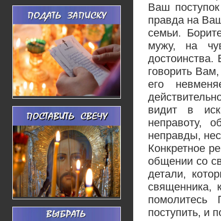
Ваш поступок
правда на Ваш
семьи. Борит
мужу, на чу
достоинства. 
говорить Вам,
его невменя
действительн
видит в иск
неправоту, о
неправды, нес
Конкретное р
общении со с
детали, кото
священника, 
помолитесь 
поступить, и п