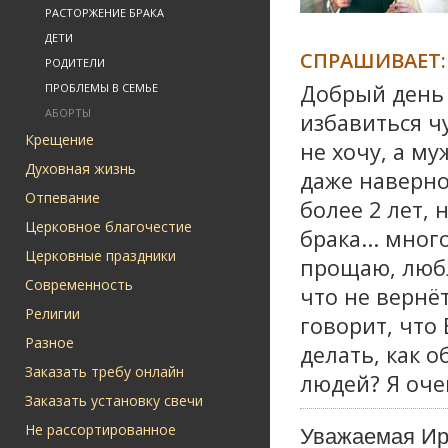
РАСТОРЖЕНИЕ БРАКА
ДЕТИ
СПРАШИВАЕТ:
РОДИТЕЛИ
Добрый день 
ПРОБЛЕМЫ В СЕМЬЕ
АБОРТЫ
избавиться ч
Крещение
не хочу, а му
Духовная жизнь
даже наверно
Отпевание
более 2 лет, 
Церковное благочестие
брака... мног
Церковные праздники
прощаю, любл
Современность
что не вернёт
Религии
говорит, что 
Разное
делать, как о
Заказать требу онлайн
людей? Я оче
Заказать установку свечи
Не рассортированное
Уважаемая Ир