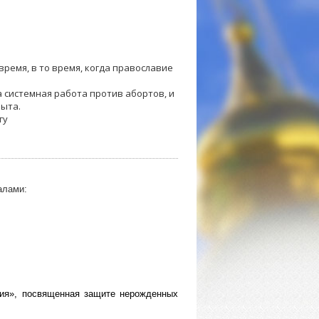
время, в то время, когда православие
 системная работа против абортов, и
пыта.
гу
алами:
ия», посвященная защите нерожденных