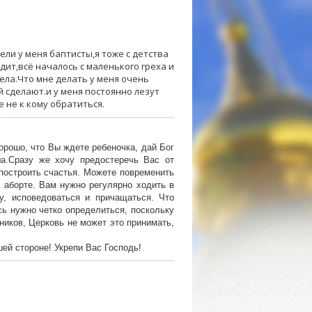
ли у меня баптисты,я тоже с детства
дит,всё началось с маленького греха и
ела.Что мне делать у меня очень
 сделают.и у меня постоянно лезут
 не к кому обратиться.
орошо, что Вы ждете ребеночка, дай Бог
а.Сразу же хочу предостеречь Вас от
 построить счастья. Можете повременить
 аборте. Вам нужно регулярно ходить в
у, исповедоваться и причащаться. Что
сь нужно четко определиться, поскольку
ников, Церковь не может это принимать,
ей стороне! Укрепи Вас Господь!