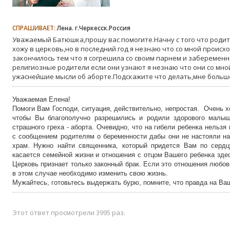
СПРАШИВАЕТ:
Лена. г.Черкесск.Россия
Уважаемый Батюшка,прошу вас помогите.Начну с того что родите
хожу в церковь,но в последний год я незнаю что со мной происхо
закончилось тем что я согрешила со своим парнем и забеременн
религиозные родители если они узнают я незнаю что они со мной
ужаснейшие мысли об аборте.Подскажите что делать,мне больше
Уважаемая Елена!
Помоги Вам Господи, ситуация, действительно, непростая. Очень х
чтобы Вы благополучно разрешились и родили здорового малыш
страшного греха - аборта. Очевидно, что на гибели ребенка нельзя
с сообщением родителям о беременности дабы они не настояли на
храм. Нужно найти священника, который придется Вам по сердц
касается семейной жизни и отношения с отцом Вашего ребенка зде
Церковь признает только законный брак. Если это отношения любов
в этом случае необходимо изменить свою жизнь.
Мужайтесь, готовьтесь выдержать бурю, помните, что правда на Ваш
Этот ответ просмотрели 3995 раз.