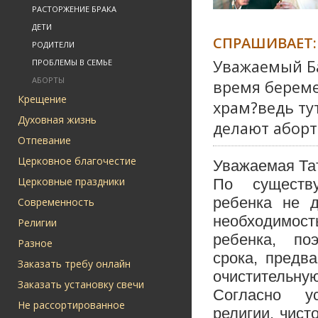
РАСТОРЖЕНИЕ БРАКА
ДЕТИ
СПРАШИВАЕТ:
РОДИТЕЛИ
Уважаемый Б
ПРОБЛЕМЫ В СЕМЬЕ
АБОРТЫ
время береме
Крещение
храм?ведь ту
Духовная жизнь
делают аборт
Отпевание
Церковное благочестие
Уважаемая Та
Церковные праздники
По существ
ребенка не д
Современность
необходимост
Религии
ребенка, по
Разное
срока, предв
Заказать требу онлайн
очистительную
Заказать установку свечи
Согласно ус
Не рассортированное
религии, чист