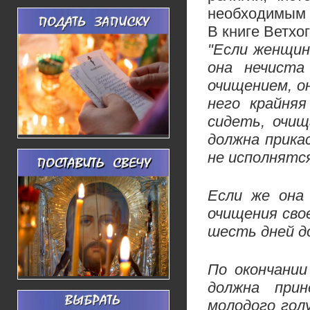
необходимым 
В книге Ветхог
"Если женщин
она нечиста
очищением, о
него крайня
сидеть, очищ
должна прика
не исполнятся
Если же она 
очищения сво
шесть дней д
По окончании
должна при
молодого голу