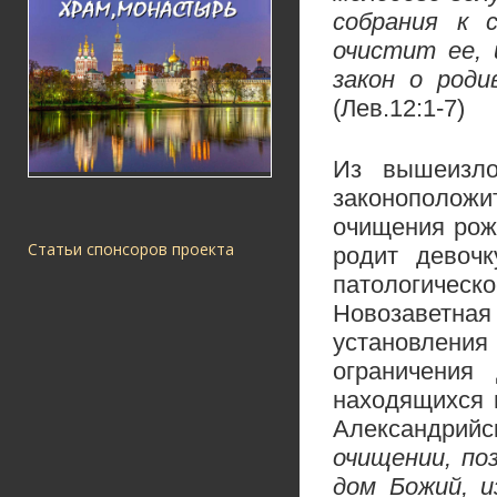
собрания к 
очистит ее, 
закон о роди
(Лев.12:1-7)
Из вышеизло
законоположи
очищения рож
Статьи спонсоров проекта
родит девочк
патологическо
Новозаветна
установления
ограничени
находящихся 
Александрийск
очищении, по
дом Божий, 