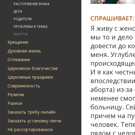
РАСТОРЖЕНИЕ БРАКА
ДЕТИ
СПРАШИВАЕТ:
РОДИТЕЛИ
Я живу с жен
ПРОБЛЕМЫ В СЕМЬЕ
АБОРТЫ
мы то и дело
Крещение
довести до к
Духовная жизнь
меня. Углубл
Отпевание
происходящем
Церковное благочестие
И я как честн
Церковные праздники
впоследствии
Современность
аборта) из-з
Религии
неменее смо
Разное
больницу. Се
Заказать требу онлайн
причем на пу
Заказать установку свечи
человек. Теп
Не рассортированное
рядом с чело