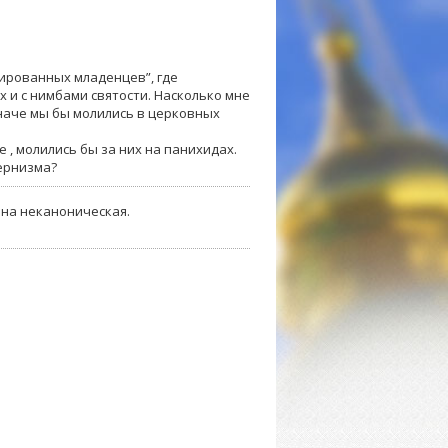
ированных младенцев”, где
 и с нимбами святости. Насколько мне
наче мы бы молились в церковных
 , молились бы за них на панихидах.
ернизма?
она неканоническая.