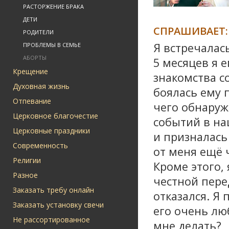
РАСТОРЖЕНИЕ БРАКА
ДЕТИ
СПРАШИВАЕТ:
РОДИТЕЛИ
Я встречалас
ПРОБЛЕМЫ В СЕМЬЕ
АБОРТЫ
5 месяцев я е
Крещение
знакомства со
Духовная жизнь
боялась ему 
Отпевание
чего обнаруж
Церковное благочестие
событий в на
Церковные праздники
и призналась
Современность
от меня ещё 
Религии
Кроме этого, 
Разное
честной перед
Заказать требу онлайн
отказался. Я 
Заказать установку свечи
его очень лю
Не рассортированное
мне делать?