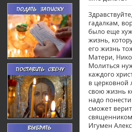
Здравствуйте
гадалкам, во
было еще хуж
жизнь, котор
его жизнь то
Матери, Нико
Молиться нуж
каждого хрис
в церковной 
свою жизнь к
надо понести
сможет верит
священником
Игумен Алек