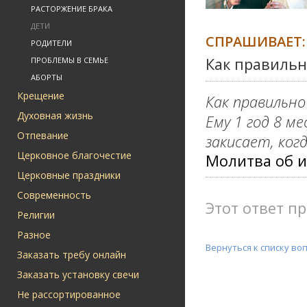
РАСТОРЖЕНИЕ БРАКА
ДЕТИ
СПРАШИВАЕТ:
РОДИТЕЛИ
Как правильн
ПРОБЛЕМЫ В СЕМЬЕ
АБОРТЫ
Крещение
Как правильно
Духовная жизнь
Ему 1 год 8 м
Отпевание
закисает, ког
Церковное благочестие
Молитва об и
Церковные праздники
Современность
Этот ответ пр
Религии
Разное
Вернуться к списку во
Заказать требу онлайн
Заказать установку свечи
Не рассортированное