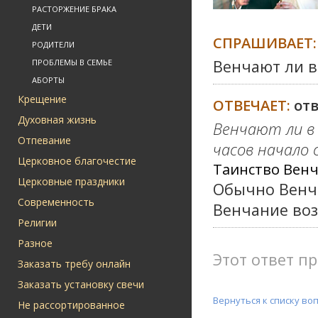
РАСТОРЖЕНИЕ БРАКА
ДЕТИ
СПРАШИВАЕТ:
РОДИТЕЛИ
Венчают ли в
ПРОБЛЕМЫ В СЕМЬЕ
АБОРТЫ
Крещение
ОТВЕЧАЕТ:
от
Духовная жизнь
Венчают ли в 
Отпевание
часов начало 
Церковное благочестие
Таинство Венч
Церковные праздники
Обычно Венчан
Современность
Венчание во
Религии
Разное
Этот ответ пр
Заказать требу онлайн
Заказать установку свечи
Вернуться к списку во
Не рассортированное