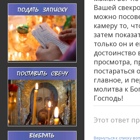
Вашей свекро
можно посове
камеру то, чт
затем показа
только он и е
достоинство 
просмотра, пр
постараться 
главное, и пе
молитва к Бо
Господь!
Этот ответ пр
Вернуться к списку во