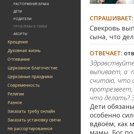
РАСТОРЖЕНИЕ БРАКА
ДЕТИ
СПРАШИВАЕТ:
РОДИТЕЛИ
Свекровь вып
ПРОБЛЕМЫ В СЕМЬЕ
АБОРТЫ
сына, что дел
Крещение
Духовная жизнь
ОТВЕЧАЕТ:
от
Отпевание
Здравствуйте
Церковное благочестие
выпивает, а 
Церковные праздники
считаю, что и
Современность
протрезвеет,
Религии
что делать? З
Разное
Дети обязаны
Заказать требу онлайн
особенно сил
Заказать установку свечи
вдвоём, как 
Не рассортированное
мамы. Бог по