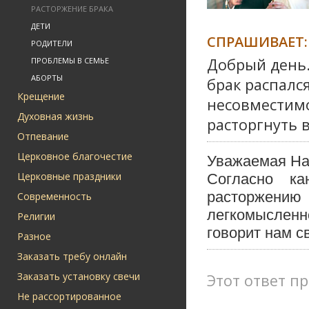
РАСТОРЖЕНИЕ БРАКА
ДЕТИ
СПРАШИВАЕТ:
РОДИТЕЛИ
Добрый день.
ПРОБЛЕМЫ В СЕМЬЕ
АБОРТЫ
брак распался
Крещение
несовместимос
Духовная жизнь
расторгнуть 
Отпевание
Церковное благочестие
Уважаемая На
Церковные праздники
Согласно к
расторжению
Современность
легкомысленн
Религии
говорит нам с
Разное
Заказать требу онлайн
Заказать установку свечи
Этот ответ пр
Не рассортированное