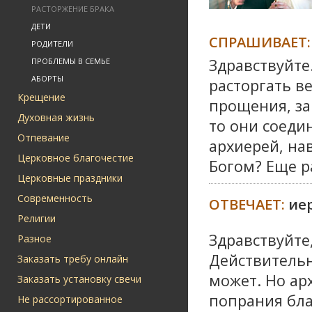
РАСТОРЖЕНИЕ БРАКА
ДЕТИ
СПРАШИВАЕТ:
РОДИТЕЛИ
Здравствуйте
ПРОБЛЕМЫ В СЕМЬЕ
АБОРТЫ
расторгать в
Крещение
прощения, за
Духовная жизнь
то они соедин
Отпевание
архиерей, нав
Церковное благочестие
Богом? Еще р
Церковные праздники
Современность
ОТВЕЧАЕТ:
ие
Религии
Здравствуйте
Разное
Действительн
Заказать требу онлайн
может. Но ар
Заказать установку свечи
попрания бла
Не рассортированное