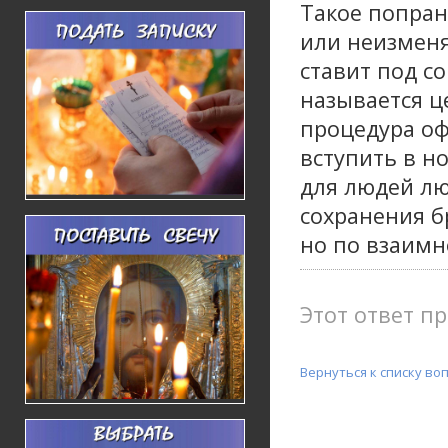
Такое попран
или неизменя
ставит под с
называется ц
процедура оф
вступить в н
для людей л
сохранения б
но по взаимн
Этот ответ пр
Вернуться к списку во