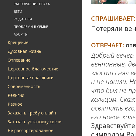
РАСТОРЖЕНИЕ БРАКА
ДЕТИ
СПРАШИВАЕТ:
РОДИТЕЛИ
Потеряли вен
ПРОБЛЕМЫ В СЕМЬЕ
АБОРТЫ
Крещение
ОТВЕЧАЕТ:
от
Духовная жизнь
Добрый вечер.
Отпевание
венчанные, дв
Церковное благочестие
злости снял в
Церковные праздники
и не нашли. Н
Современность
что был не пр
Религии
кольцом. Скаж
Разное
освятить его
Заказать требу онлайн
его новое кол
Заказать установку свечи
Здравствуйте
Не рассортированное
символом Ва