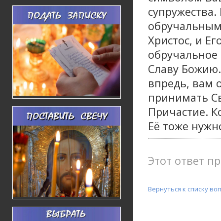
супружества.
обручальным 
Христос, и Е
обручальное к
Славу Божию.
впредь, вам 
принимать С
Причастие. К
Её тоже нужн
Этот ответ пр
Вернуться к списку во