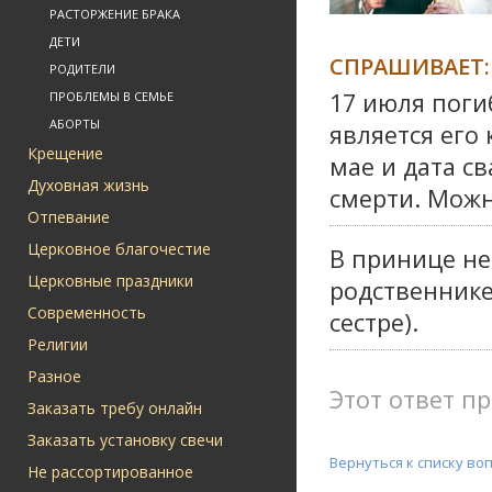
РАСТОРЖЕНИЕ БРАКА
ДЕТИ
СПРАШИВАЕТ:
РОДИТЕЛИ
17 июля поги
ПРОБЛЕМЫ В СЕМЬЕ
АБОРТЫ
является его
Крещение
мае и дата с
Духовная жизнь
смерти. Можн
Отпевание
Церковное благочестие
В принице не 
Церковные праздники
родственнике
Современность
сестре).
Религии
Разное
Этот ответ пр
Заказать требу онлайн
Заказать установку свечи
Вернуться к списку во
Не рассортированное