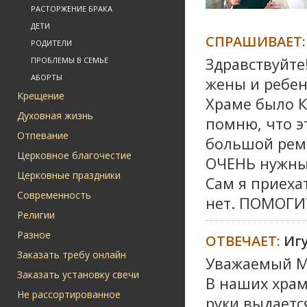
РАСТОРЖЕНИЕ БРАКА
ДЕТИ
СПРАШИВАЕТ:
РОДИТЕЛИ
Здравствуйте
ПРОБЛЕМЫ В СЕМЬЕ
АБОРТЫ
жены и ребен
Крещение
Храме было К
Духовная жизнь
помню, что эт
Отпевание
большой ремо
Церковное благочестие
ОЧЕНЬ нужны 
Церковные праздники
Сам я приеха
Современность
нет. ПОМОГИ
Религии
Разное
ОТВЕЧАЕТ:
Иг
Заказать требу онлайн
Уважаемый М
Заказать установку свечи
В наших храм
Не рассортированное
руки выдаетс