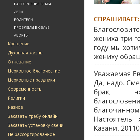
РАСТОРЖЕНИЕ БРАКА
ДЕТИ
СПРАШИВАЕТ:
РОДИТЕЛИ
Благословите
ПРОБЛЕМЫ В СЕМЬЕ
АБОРТЫ
жениха три г
Крещение
году мы хоти
Духовная жизнь
жениху обращ
Отпевание
Церковное благочестие
Уважаемая Ев
Церковные праздники
Да, надо. См
Современность
брак, 
Религии
благослове
Разное
благочинном
Заказать требу онлайн
Настоятель 
Заказать установку свечи
Казани. 20110
Не рассортированное