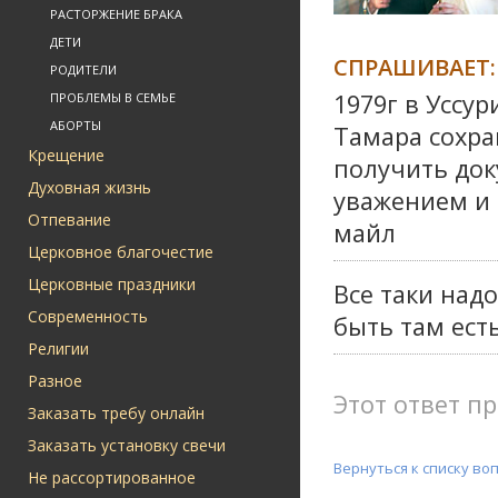
РАСТОРЖЕНИЕ БРАКА
ДЕТИ
СПРАШИВАЕТ:
РОДИТЕЛИ
1979г в Уссу
ПРОБЛЕМЫ В СЕМЬЕ
АБОРТЫ
Тамара сохра
Крещение
получить до
Духовная жизнь
уважением и 
Отпевание
майл
Церковное благочестие
Церковные праздники
Все таки над
Современность
быть там ест
Религии
Разное
Этот ответ пр
Заказать требу онлайн
Заказать установку свечи
Вернуться к списку во
Не рассортированное