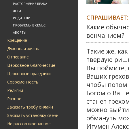
РАСТОРЖЕНИЕ БРАКА
ДЕТИ
СПРАШИВАЕТ:
РОДИТЕЛИ
Какие обычно
ПРОБЛЕМЫ В СЕМЬЕ
АБОРТЫ
венчанием?
Крещение
Духовная жизнь
Такие же, ка
Отпевание
твердую риши
Церковное благочестие
Вы поймите, 
Церковные праздники
Ваших грехов.
Современность
чтобы потом 
Религии
Богом о Ваше
Разное
станет грехом
Заказать требу онлайн
можно выйти
Заказать установку свечи
обмануть можн
Не рассортированное
Игумен Алек