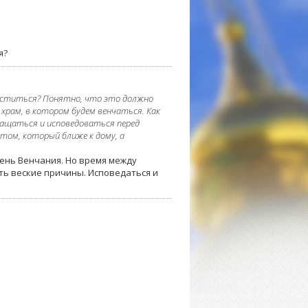
я?
ичаститься? Понятно, что это должно
 храм, в котором будем венчаться. Как
ичащаться и исповедоваться перед
том, который ближе к дому, а
ень Венчания. Но время между
ть веские причины. Исповедаться и