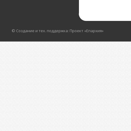
посёлке 
открывал
России б
Белгород
улице бе
храмы, а 
© Создание и тех. поддержка: Проект «Епархия»
поселков
»