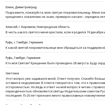
Елена, Димитровград
Подскажите, пожалуйста, мою святую покровительницу. Меня зов
крещения к сожалению не знаю, примерно начало - середина лет
Алексей, г. Боровичи, Новгородская область
В честь какого святого меня крестили, если я родился 19 декабря
Руфь, г. Гамбург, Германия
К какой святой покровительнице мне обращаться за поддержкой,
Руфь, Гамбург, Германия
Кто моя Святая? Крещение было проведено 28 августа. Буду серд
Светлана
Этот вопрос уже задавался мной. Ответ получен. Спасибо большо
оставил в недоумении. В ответе говорится о том, что к правосла
осторожностью. Но ведь и ответ на мой вопрос я читаю с правосла
периодичностью обновляются святцы Издательским советом Рус
последние 15-20 лет признано много православных новомученни