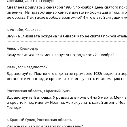
Светлана, Санкт-Петербург
Светлана родилась 3 сентября 1995 г. 16 ноября день святого по
именины. Из православных сайтов дается информация о том, что 
ее образа. Как такое вообще возможно? И что в этой ситуации 
г. Актобе, Казахстан
Внучка Елизавета рождена 18 января. Кто её святая покровител
Анна, г. Краснодар
Кому молиться, если меня зовут Анна, родилась 21 ноября?
Иван , гор.Владивосток
Здравствуйте. Помню что в детстве примерно 1982г водили в цер
остановке Авангард, и крестили, как мне узнать информацию по
Ростовская область, г Красный Сулин
Здравствуйте, Батюшка. Я родилась в ночь с 4 на 5 марта. Меня
и крестили под именем Иоанна. Но как узнать какой именно Иоа
Господи.
г. Красный Сулин, Ростовская область
Как узнать, кто мой святой покровитель?