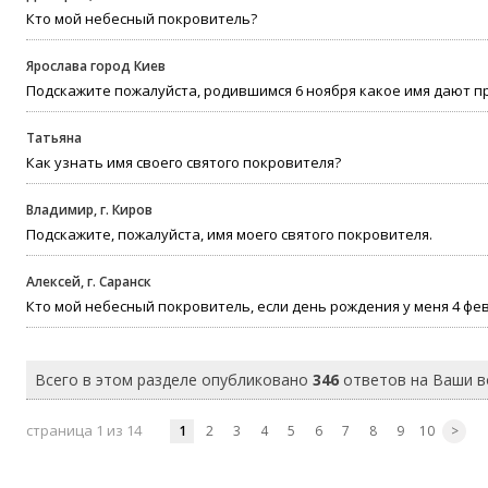
Кто мой небесный покровитель?
Ярослава город Киев
Подскажите пожалуйста, родившимся 6 ноября какое имя дают п
Татьяна
Как узнать имя своего святого покровителя?
Владимир, г. Киров
Подскажите, пожалуйста, имя моего святого покровителя.
Алексей, г. Саранск
Кто мой небесный покровитель, если день рождения у меня 4 фе
Всего в этом разделе опубликовано
346
ответов на Ваши 
страница 1 из 14
1
2
3
4
5
6
7
8
9
10
>