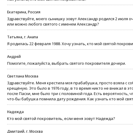
Екатерина, Россия
Здравствуйте, моего сынишку зовут Александр родился 2 июля оч
или можно любого святого с именем Александр?
Татьяна, г. Анапа
Я родилась 22 февраля 1988. Хочу узнать, кто мой святой покров
Андрей
Помогите, пожалуйста, выбрать святого покровителя дочери.
Светлана Москва
Здравствуйте. Меня крестила моя прабабушка, просто взяла с с
крещёную. Это было в 1976 году, в то время никто не вникал в это
после Пасхи, мне было три с половиной года. Есть вероятность,
что-бы бабушка помнила дату рождения. Как узнать кто мой свя
Надежда
Кто мой святой покровитель, если меня зовут Надежда?
Дмитрий, г. Москва