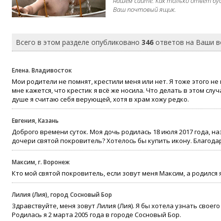
нашем сайте. Как только ответ бу
Ваш почтовый ящик.
Всего в этом разделе опубликовано
346
ответов на Ваши 
Елена. Владивосток
Мои родители не помнят, крестили меня или нет. Я тоже этого не
мне кажется, что крестик я всё же носила. Что делать в этом слу
душе я считаю себя верующей, хотя в храм хожу редко.
Евгения, Казань
Доброго времени суток. Моя дочь родилась 18 июля 2017 года, на
дочери святой покровитель? Хотелось бы купить икону. Благода
Максим, г. Воронеж
Кто мой святой покровитель, если зовут меня Максим, а родился 
Лилия (Лия), город Сосновый Бор
Здравствуйте, меня зовут Лилия (Лия). Я бы хотела узнать своего
Родилась я 2 марта 2005 года в городе Сосновый Бор.