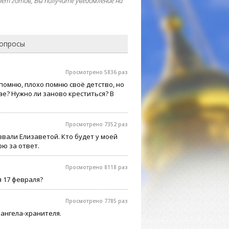
дет готов, Вы получите уведомление на
вопросы
Просмотрено 5836 раз
 помню, плохо помню своё детство, но
чае? Нужно ли заново креститься? В
Просмотрено 7352 раз
звали Елизаветой. Кто будет у моей
рю за ответ.
Просмотрено 8118 раз
я 17 февраля?
Просмотрено 7785 раз
 ангела-хранителя.