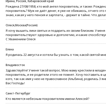
Ирина, Россия, Хабаровский край
Рождена 27/08/1958, кто мой ангел покровитель; и также: Рождена 
покровитель? Муж не даёт денег, я уже не обижаюсь, отчего это 
знаю, какая у него пенсия и зарплата, - держит в тайне. Что дел
Олеся,Москва(Россия)
Я хочу вышить лики святых и подарить их своим близким. У меня
покровительствуют здоровью и долголетию, и какие способствую
С Уважением Олеся
Елена
Я родилась 22 августа и хотела бы узнать о том, какой святой м
Владивосток
Здравствуйте! У меня такой вопрос. Мою маму крестили в младенч
покровитель, и ее родители этого не помнят. Хочу поставить в ц
кого, так как имя у нее не православное (Альбина), родилась 3 
Вас Господь!
Санкт-Петербург
Кто является небесным покровителем имени Алексей?