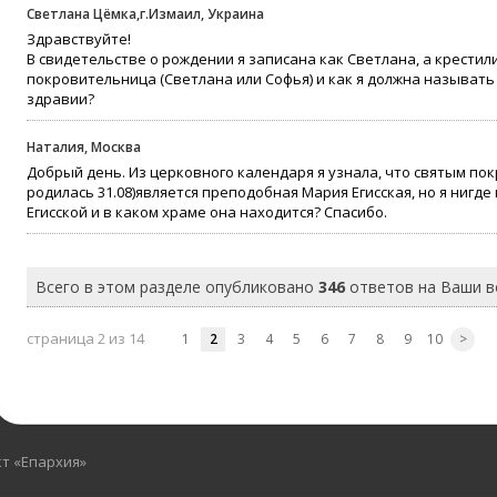
Светлана Цёмка,г.Измаил, Украина
Здравствуйте!
В свидетельстве о рождении я записана как Светлана, а крестил
покровительница (Светлана или Софья) и как я должна называть
здравии?
Наталия, Москва
Добрый день. Из церковного календаря я узнала, что святым по
родилась 31.08)является преподобная Мария Егисская, но я нигд
Егисской и в каком храме она находится? Спасибо.
Всего в этом разделе опубликовано
346
ответов на Ваши 
страница 2 из 14
1
2
3
4
5
6
7
8
9
10
>
кт «Епархия»