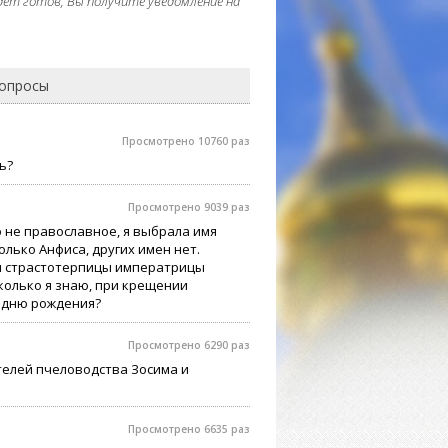
дет готов, Вы получите уведомление на
вопросы
Просмотрено 10760 раз
ь?
Просмотрено 9039 раз
 не православное, я выбрала имя
олько Анфиса, других имен нет.
ти страстотерпицы императрицы
колько я знаю, при крещении
 дню рождения?
Просмотрено 6290 раз
телей пчеловодства Зосима и
Просмотрено 6635 раз