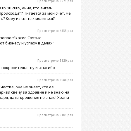
Просмотрено 5271 раз
05.10.2009, Анна, кто ангел-
происходит? Питается за мой счёт. Не
ать? Кому из святых молиться?
Просмотрено 4833 раз
 вопрос:“какие Святые
т бизнесу и успеху в делах?
Просмотрено 5120 раз
не покровительствует.спасибо
Просмотрено 5088 раз
естве, она не знает, кто ее
еркви свечу за здравие и не знаю на
января, даты крещения не знаю! Храни
Просмотрено 5101 раз