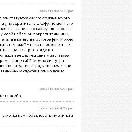
Просмотрено 5499 раз
рили статуэтку какого-то языческого
а у нас хранится в шкафу, но меня это
яться от нее - то как лучше - просто
ону моей небесной покровительницы,
ечатала в качестве фотографии. Можно
ятить в храме? А пока не освященные -
к называется грех, когда все
, опаздываешь, тем самым заставляя
ремя трапезы? 5) Можно ли с утра
ешь на Литургию? Традиция ничего не
раздничным службам или ко всем?
Просмотрено 5274 раз
ь? Спасибо.
Просмотрено 4717 раз
жите, когда нам праздновать именины и