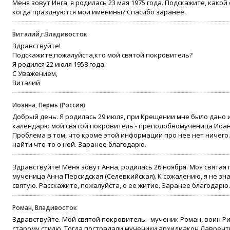
Меня зовут Инга, я родилась 23 мая 1975 года. Подскажите, како
когда празднуются мои именины? Спасибо заранее.
Виталий,г.Владивосток
Здравствуйте!
Подскажите,пожалуйста,кто мой святой покровитель?
Я родился 22 июля 1958 года.
С Уважением,
Виталий
Иоанна, Пермь (Россия)
Добрый день. Я родилась 29 июля, при Крещении мне было дано 
календарю мой святой покровитель - преподобномученица Иоанн
Проблема в том, что кроме этой информации про нее нет ничего.
найти что-то о ней. Заранее благодарю.
Здравствуйте! Меня зовут Анна, родилась 26 ноября. Моя свята
мученица Анна Персидская (Селевкийская). К сожалению, я не зн
святую. Расскажите, пожалуйста, о ее житие. Заранее благодарю.
Роман, Владивосток
Здравствуйте. Мой святой покровитель - мученик Роман, воин Рим
старому стилю. Тогда пострадали мученики архидиакон Лавренти