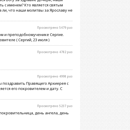
ть с именем? Кто является святым
 ли, что наши молитвы за Ярославу не
Просмотрено 5479 раз
ом и преподобномученике Сергие.
вителе ( Сергий, 23 июля )
Просмотрено 4782 раз
Просмотрено 4998 раз
бы поздравить Правящего Архиерея с
яется его покровителем и дату. С
Просмотрено 5237 раз
покровительница, день ангела, день