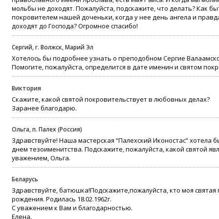
мольбы не доходят. Пожалуйста, подскажите, что делать? Как бы
покровителем нашей доченьки, когда у нее день ангела и правда
доходят до Господа? Огромное спасибо!
Сергий, г. Волжск, Марий Эл
Хотелось бы подробнее узнать о преподобном Сергие Валаамск
Помогите, пожалуйста, определится в дате именин и святом покро
Виктория
Скажите, какой святой покровительствует в любовных делах?
Заранее благодарю.
Ольга, п. Палех (Россия)
Здравствуйте! Наша мастерская “Палехский Иконостас” хотела 
днем тезоименитства. Подскажите, пожалуйста, какой святой явл
уважением, Ольга.
Беларусь
Здравствуйте, батюшка!Подскажите,пожалуйста, кто моя святая 
рождения. Родилась 18.02.1962г.
С уважением к Вам и благодарностью.
Елена.