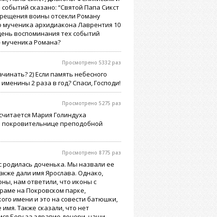
и событий сказано: “Святой Папа Сикст
е Крещения воины отсекли Роману
ого мученика архидиакона Лаврентия 10
а (день воспоминания тех событий
- мученика Романа?
Просмотрено 5332 раз
ачинать? 2) Если память небесного
именины 2 раза в год? Спаси, Господи!
Просмотрено 5275 раз
считается Мария Голиндуха
ой покровительнице преподобной
Просмотрено 8775 раз
ас родилась доченька. Мы назвали ее
также дали имя Ярослава. Однако,
ны, нам ответили, что иконы с
Храме на Покровском парке,
кого имени и это на совести батюшки,
имя. Также сказали, что нет
мся Богу за здравие дочери, наши