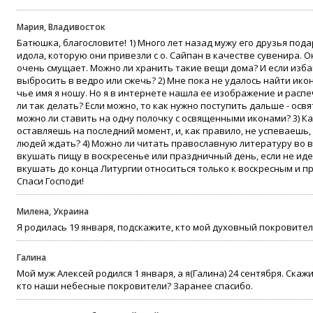
Мария, Владивосток
Батюшка, благословите! 1) Много лет назад мужу его друзья пода
идола, которую они привезли с о. Сайпан в качестве сувенира. Он
очень смущает. Можно ли хранить такие вещи дома? И если избавл
выбросить в ведро или сжечь? 2) Мне пока не удалось найти ик
чье имя я ношу. Но я в интернете нашла ее изображение и расп
ли так делать? Если можно, то как нужно поступить дальше - осв
можно ли ставить на одну полочку с освященными иконами? 3) Ка
оставляешь на последний момент, и, как правило, не успеваешь
людей ждать? 4) Можно ли читать православную литературу во в
вкушать пищу в воскресенье или праздничный день, если не ид
вкушать до конца Литургии относиться только к воскресным и п
Спаси Господи!
Милена, Украина
Я родилась 19 января, подскажите, кто мой духовный покровител
Галина
Мой муж Алексей родился 1 января, а я(Галина) 24 сентября. Ска
кто наши небесные покровители? Заранее спасибо.