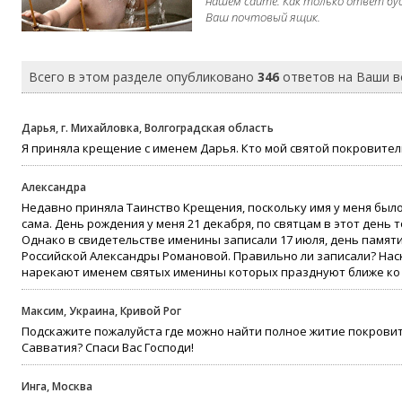
нашем сайте. Как только ответ бу
Ваш почтовый ящик.
Всего в этом разделе опубликовано
346
ответов на Ваши 
Дарья, г. Михайловка, Волгоградская область
Я приняла крещение с именем Дарья. Кто мой святой покровител
Александра
Недавно приняла Таинство Крещения, поскольку имя у меня было
сама. День рождения у меня 21 декабря, по святцам в этот день т
Однако в свидетельстве именины записали 17 июля, день памя
Российской Александры Романовой. Правильно ли записали? Нас
нарекают именем святых именины которых празднуют ближе ко
Максим, Украина, Кривой Рог
Подскажите пожалуйста где можно найти полное житие покрови
Савватия? Спаси Вас Господи!
Инга, Москва