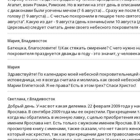
Агапит, воин Роман, Римские. Но в житии на этот день в описани
с диаконами были усечены мечом († 6 августа) ... Сразу же посл
голову († 9 августа) ... С честью похоронили в пещере тело свят
августа”. Какую из дат - 9 августа (день кончины) или 10 август
Церковью) следует считать днем своего небесного покровителя 
Мария, Владивосток
Батюшка, благословите! 1) Как стяжать смирение? С чего нужно н
покровителя празднуется дважды в году - это значит, у человека 
Мария
Здравствуйте! По календарю моей небесной покровительницей 
исповедница, но я всегда считала и молилась как своей небесн
Марии Египетской. Я не права? Есть в этом грех? Спаси Христос!
Светлана, г.Владивосток
Добрый день. У нас вот какая дилемма. 22 февраля 2009 года у н
Ярослава. В сентябре 2009 года мы ее окрестили. При крещении 
когда мы обратились в иконную лавку, с целью приобретения ико
именем Ярослава нет. Есть только с мужским именем Ярослав. В 
просмотрев книгу с именами, также сказали, что нет такого женс
который нас крестил, так как при крещении дается православное 
православного имени Ярослава, есть имя Раиса. И когда мы моли