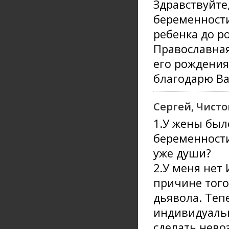
Здравствуйте
беременности
ребенка до р
Православная
его рождения
благодарю Вас
Сергей, Чист
1.У жены был
беременности
уже души?
2.У меня нет 
причине того
дьявола. Теп
индивидуаль
сделать нево