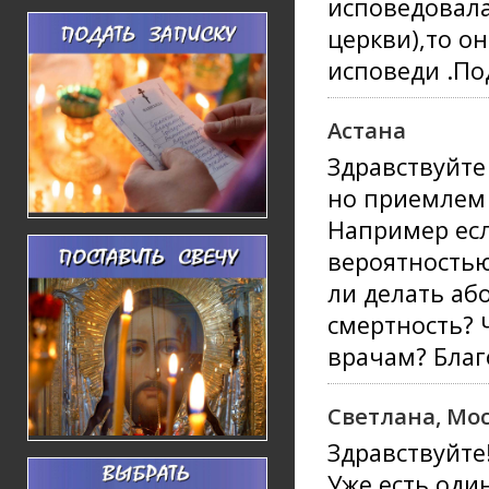
исповедовала
церкви),то он
исповеди .По
Астана
Здравствуйте
но приемлем
Например есл
вероятностью
ли делать аб
смертность? 
врачам? Благ
Светлана, Мо
Здравствуйте
Уже есть оди