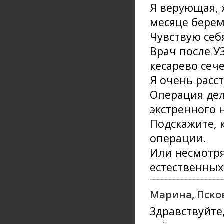
Я верующая, 
месяце берем
Чувствую себ
Врач после У
кесарево сеч
Я очень расст
Операция дел
экстренного н
Подскажите, 
операции.
Или несмотря
естественных 
Марина, Пско
Здравствуйте,