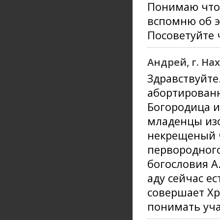
Понимаю что 
вспомню об э
Посоветуйте 
Андрей, г. На
Здравствуйте
абортированн
Богородица и
младенцы изо
некрещеный ч
первородного
богословия А
аду сейчас е
совершает Хр
понимать уч