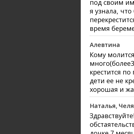
под своим им
я узнала, чт
перекреститс
время берем
Алевтина
Кому молится
много(более3
крестится по 
дети ее не к
хорошая и жа
Наталья, Чел
Здравствуйте
обстаятельст
дочке 7 меся