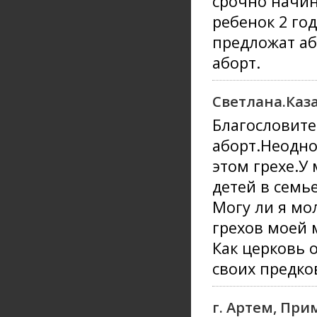
срочно начин
ребенок 2 год
предложат аб
аборт.
Светлана.Каз
Благословите
аборт.Неодно
этом грехе.У
детей в семье
Могу ли я мо
грехов моей 
Как церковь 
своих предко
г. Артем, При