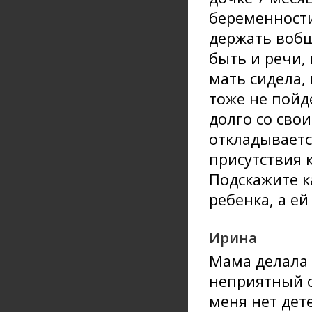
беременности
держать вобщ
быть и речи,
мать сидела,
тоже не пойд
долго со сво
откладываетс
присутствия 
Подскажите к
ребенка, а е
Ирина
Мама делала 
неприятный о
меня нет дет