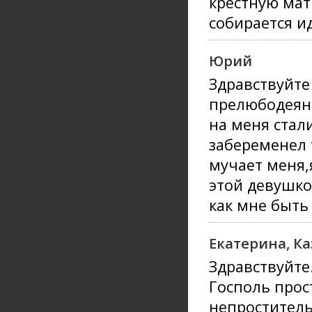
крёстную мат
собирается и
Юрий
Здравствуйте
прелюбодеяни
на меня стал
забеременел т
мучает меня,
этой девушко
как мне быть
Екатерина, К
Здравствуйте
Госполь прос
непроститель