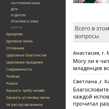
РАСТОРЖЕНИЕ БРАКА
ДЕТИ
РОДИТЕЛИ
ПРОБЛЕМЫ В СЕМЬЕ
Всего в это
АБОРТЫ
Крещение
вопросы
Духовная жизнь
Отпевание
Анастасия, г.
Церковное благочестие
Могу ли я чи
Церковные праздники
младенцев во
Современность
Религии
Светлана ,г. 
Разное
Благословите
Заказать требу онлайн
каждой испов
Заказать установку свечи
прочитал раз
Не рассортированное