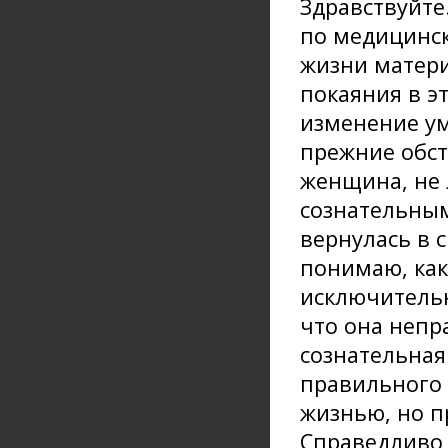
Здравствуйте
по медицинск
жизни матери
покаяния в э
изменение ума
прежние обст
женщина, не 
сознательным
вернулась в 
понимаю, как
исключительн
что она непр
сознательная 
правильного 
жизнью, но п
Справедливо 