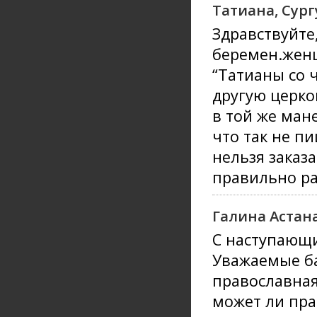
Татиана, Сург
Здравствуйте
беремен.женщ
“Татианы со 
другую церков
в той же ман
что так не п
нельзя заказ
правильно ра
Галина Астан
С наступающи
Уважаемые ба
православная
может ли пр