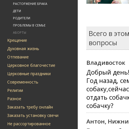
РАСТОРЖЕНИЕ БРАКА
ДЕТИ
РОДИТЕЛИ
ПРОБЛЕМЫ В СЕМЬЕ
Всего в это
АБОРТЫ
Крещение
вопросы
Духовная жизнь
Отпевание
Владивосток
Церковное благочестие
Добрый день
Церковные праздники
Год назад, с
Современность
собаку,сейча
Религии
отдать собач
Разное
собачку?
Заказать требу онлайн
Заказать установку свечи
Антон, Нижни
Не рассортированное