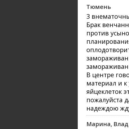
Тюмень
3 внематочны
Брак венчанн
против усыно
планирования
оплодотворит
замораживани
замораживани
В центре гов
материал и к
яйцеклеток э
пожалуйста д
надеждою жду
Марина, Влад