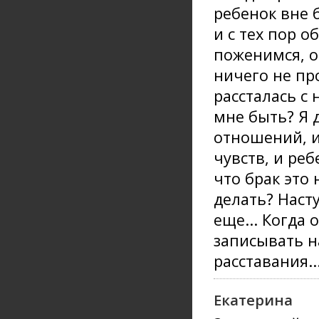
ребенок вне б
и с тех пор 
поженимся, он
ничего не пр
рассталась с 
мне быть? Я 
отношений, ил
чувств, и реб
что брак это
делать? Наст
еще... Когда 
записывать н
расставания...
Екатерина