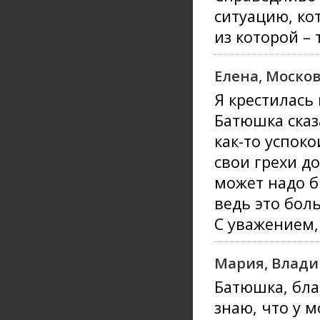
ситуацию, ко
из которой – 
Елена, Москов
Я крестилась 
Батюшка сказ
как-то успок
свои грехи д
может надо б
ведь это бол
С уважением,
Мария, Влади
Батюшка, благ
знаю, что у 