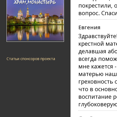
покрестили, 
вопрос. Спас
Евгения
Здравствуйте
крестной мат
делавшая або
всегда помож
Статьи спонсоров проекта
мне кажется 
матерью наше
греховность 
что в основн
воспитание р
глубоковеру