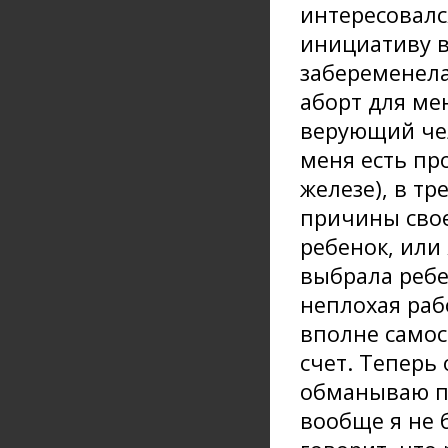
интересовалс
инициативу в
забеременела
аборт для мен
верующий чел
меня есть пр
железе), в тр
причины свое
ребенок, или 
выбрала ребе
неплохая раб
вполне самос
счет. Теперь 
обманываю по
вообще я не 