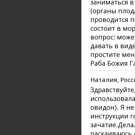
заниматься в
(органы плод
проводится п
состоит в мо
вопрос: може
давать в вид
простите мен
Раба Божия Г
Наталия, Росс
Здравствуйте
использовала
овидон). Я н
инструкции г
зачатие.Дела
раскаиваюсь.