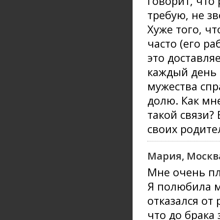
говорит, что 
требую, не з
Хуже того, ч
часто (его р
это доставля
каждый день 
мужества спр
долю. Как мн
такой связи?
своих родите
Мария, Москв
Мне очень пл
Я полюбила м
отказался от 
что до брака 