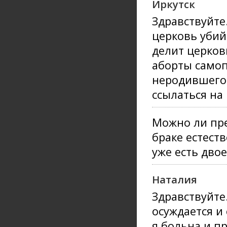
Иркутск
Здравствуйте.
церковь убий
делит церковь
аборты самоп
неродившегос
ссылаться на 
Можно ли пре
браке естест
уже есть двое
Наталия
Здравствуйте
осуждается и 
я больна и п