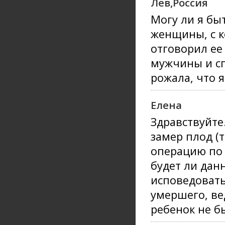
Лев,Россия
Могу ли я бы
женщины, с к
отговорил ее 
мужчины и сп
рожала, что я
Елена
Здравствуйте
замер плод (
операцию по 
будет ли дан
исповедовать 
умершего, ве
ребенок не б