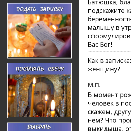
Батюшка, бла
подскажите к
беременность
малышу в утр
сформулирова
Вас Бог!
Как в записк
женщину?
М.П.
В момент рож
человек в по
скажем, друг
нем? Что про
выкидыша, от